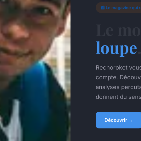
📰 Le magazine qui r
Le mo
loupe
Rechoroket vous
compte. Découvre
analyses percuta
donnent du sens 
Découvrir →