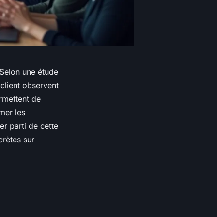
. Selon une étude
 client observent
rmettent de
rmer les
r parti de cette
crètes sur