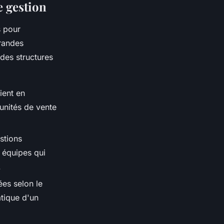
e gestion
s pour
grandes
des structures
ient en
tunités de vente
stions
s équipes qui
.
ées selon le
tique d'un