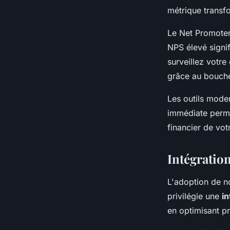
métrique transfo
Le Net Promoter
NPS élevé signi
surveillez votre
grâce au bouche
Les outils mode
immédiate perme
financier de votr
Intégratio
L'adoption de n
privilégie une
i
en optimisant p