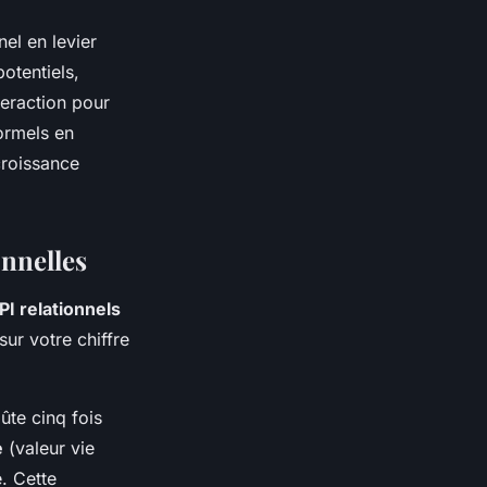
nel en levier
otentiels,
teraction pour
formels en
croissance
onnelles
PI relationnels
sur votre chiffre
oûte cinq fois
e
(valeur vie
e. Cette