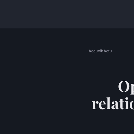
Accueil
›
Actu
Op
relati