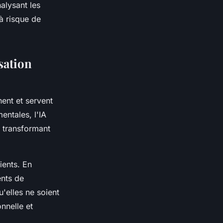
nalysant les
à risque de
isation
nent et servent
entales, l'IA
 transformant
ients. En
ents de
'elles ne soient
nnelle et