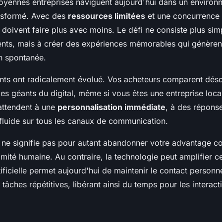
moyennes entreprises naviguent aujourd'hui dans un enviro
nsformé. Avec des
ressources limitées
et une concurrence 
s doivent faire plus avec moins. Le défi ne consiste plus si
lients, mais à créer des expériences mémorables qui génèren
 spontanée.
ients ont radicalement évolué. Vos acheteurs comparent dés
des géants du digital, même si vous êtes une entreprise loca
'attendent à une
personnalisation immédiate
, à des réponse
fluide sur tous les canaux de communication.
n ne signifie pas pour autant abandonner votre advantage co
ximité humaine. Au contraire, la technologie peut amplifier ce
rtificielle permet aujourd'hui de maintenir le contact personn
 tâches répétitives, libérant ainsi du temps pour les interac