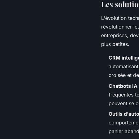
Les soluti
L'évolution tec
révolutionner le
entreprises, dev
plus petites.
CRM intellig
automatisant 
croisée et de
Chatbots IA
fréquentes to
peuvent se c
Outils d'aut
comportement
panier abando