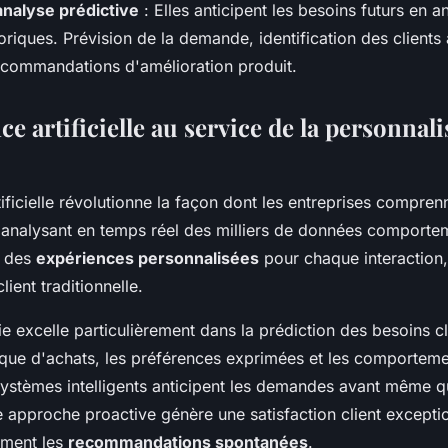
analyse prédictive
: Elles anticipent les besoins futurs en a
riques. Prévision de la demande, identification des clients 
ecommandations d'amélioration produit.
nce artificielle au service de la personnal
rtificielle révolutionne la façon dont les entreprises compren
n analysant en temps réel des milliers de données comportem
r des
expériences personnalisées
pour chaque interaction,
client traditionnelle.
e excelle particulièrement dans la prédiction des besoins cl
orique d'achats, les préférences exprimées et les comportem
systèmes intelligents anticipent les demandes avant même qu
 approche proactive génère une satisfaction client exceptio
ement les
recommandations spontanées
.