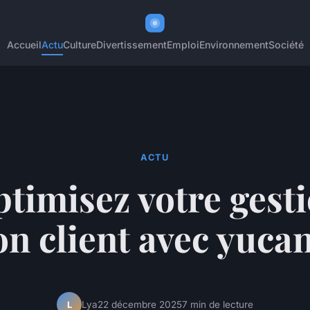
Accueil
Actu
Culture
Divertissement
Emploi
Environnement
Société
ACTU
timisez votre gest
on client avec yucan 
Lya
22 décembre 2025
7 min de lecture
L